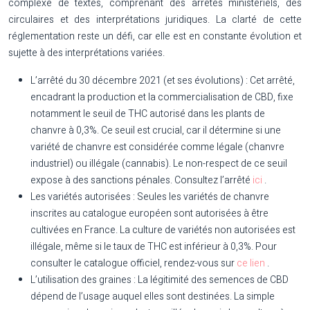
complexe de textes, comprenant des arrêtés ministériels, des
circulaires et des interprétations juridiques. La clarté de cette
réglementation reste un défi, car elle est en constante évolution et
sujette à des interprétations variées.
L’arrêté du 30 décembre 2021 (et ses évolutions) :
Cet arrêté,
encadrant la production et la commercialisation de CBD, fixe
notamment le seuil de THC autorisé dans les plants de
chanvre à 0,3%. Ce seuil est crucial, car il détermine si une
variété de chanvre est considérée comme légale (chanvre
industriel) ou illégale (cannabis). Le non-respect de ce seuil
expose à des sanctions pénales. Consultez l’arrêté
ici
.
Les variétés autorisées :
Seules les variétés de chanvre
inscrites au catalogue européen sont autorisées à être
cultivées en France. La culture de variétés non autorisées est
illégale, même si le taux de THC est inférieur à 0,3%. Pour
consulter le catalogue officiel, rendez-vous sur
ce lien
.
L’utilisation des graines :
La légitimité des semences de CBD
dépend de l’usage auquel elles sont destinées. La simple